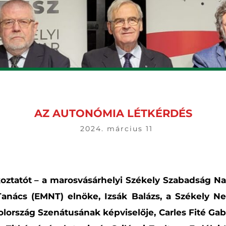
AZ AUTONÓMIA LÉTKÉRDÉS
2024. március 11
ékoztatót – a marosvásárhelyi Székely Szabadság Na
anács (EMNT) elnöke, Izsák Balázs, a Székely N
olország Szenátusának képviselője, Carles Fité Ga