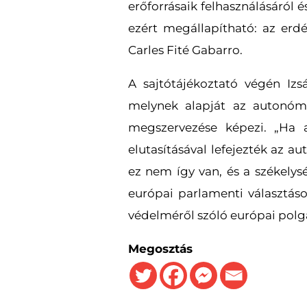
erőforrásaik felhasználásáról é
ezért megállapítható: az erdé
Carles Fité Gabarro.
A sajtótájékoztató végén Iz
melynek alapját az autonómi
megszervezése képezi. „Ha 
elutasításával lefejezték az 
ez nem így van, és a székelys
európai parlamenti választás
védelméről szóló európai pol
Megosztás