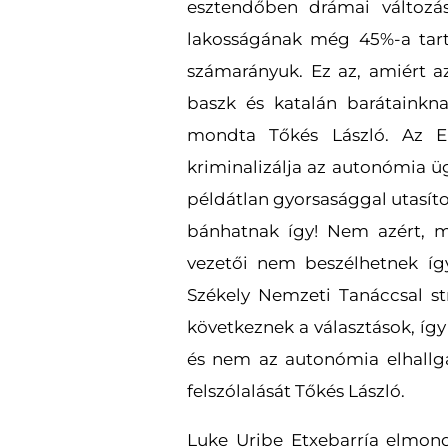
esztendőben drámai változá
lakosságának még 45%-a tart
számarányuk. Ez az, amiért a
baszk és katalán barátainkna
mondta Tőkés László. Az EM
kriminalizálja az autonómia ü
példátlan gyorsasággal utasít
bánhatnak így! Nem azért, 
vezetői nem beszélhetnek így
Székely Nemzeti Tanáccsal st
következnek a választások, íg
és nem az autonómia elhallga
felszólalását Tőkés László.
Luke Uribe Etxebarría elmond