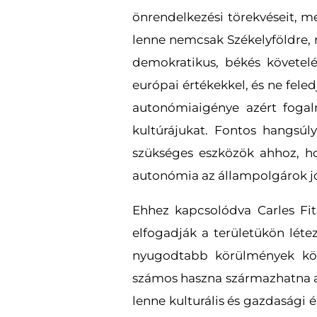
önrendelkezési törekvéseit, mel
lenne nemcsak Székelyföldre, 
demokratikus, békés követel
európai értékekkel, és ne fele
autonómiaigénye azért foga
kultúrájukat. Fontos hangsúl
szükséges eszközök ahhoz, h
autonómia az állampolgárok jól
Ehhez kapcsolódva Carles Fi
elfogadják a területükön léte
nyugodtabb körülmények köz
számos haszna származhatna 
lenne kulturális és gazdasági