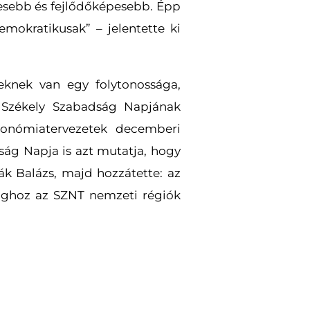
keresebb és fejlődőképesebb. Épp
emokratikusak” – jelentette ki
eknek van egy folytonossága,
a Székely Szabadság Napjának
tonómiatervezetek decemberi
ság Napja is azt mutatja, hogy
ák Balázs, majd hozzátette: az
sághoz az SZNT nemzeti régiók