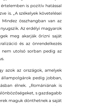
s értelemben is pozitív hatással
e is. „A székelyek követelései
k. Mindez összhangban van az
n nyugszik. Az erdélyi magyarok
ek meg akarják őrizni saját
ralizáció és az önrendelkezés
, nem utolsó sorban pedig az
us.
gy azok az országok, amelyek
az állampolgárok pedig jobban,
ásban élnek. „Romániának is
ülönbözőségeket, s gazdagabb
berek maguk dönthetnek a saját