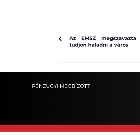
PREVIOUS
Az EMSZ megszavazta a
tudjon haladni a város
PÉNZÜGYI MEGBÍZOTT