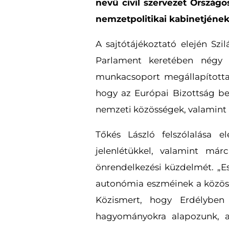
nevű civil szervezet Országo
nemzetpolitikai kabinetjének
A sajtótájékoztató elején Szi
Parlament keretében négy é
munkacsoport megállapította,
hogy az Európai Bizottság b
nemzeti közösségek, valamint a
Tőkés László felszólalása 
jelenlétükkel, valamint már
önrendelkezési küzdelmét. „E
autonómia eszméinek a közös
Közismert, hogy Erdélybe
hagyományokra alapozunk, a