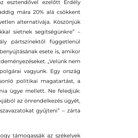
 esztendővel ezelőtt Erdély
 addig mára 20% alá csökkent
tlen alternatívája. Köszönjük
kkal sietnek segítségünkre” –
y pártszínektől függetlenül
benyújtásának esete is, amikor
kezdeményezéseket. „Velünk nem
olgárai vagyunk. Egy ország
onló politikai magatartást, a
ia ügye mellett. Ne feledjük:
kjából az önrendelkezés ügyét,
zavazatokat gyűjteni” – zárta
 hogy támogassák az székelyek