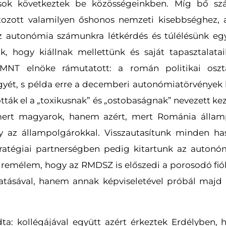
sok következtek be közösségeinkben. Míg bő száz
ozott valamilyen őshonos nemzeti kisebbséghez,
z autonómia számunkra létkérdés és túlélésünk egye
k, hogy kiállnak mellettünk és saját tapasztalatai
NT elnöke rámutatott: a román politikai osztál
gyét, s példa erre a decemberi autonómiatörvények 
ották el a „toxikusnak” és „ostobaságnak” nevezett 
mert magyarok, hanem azért, mert Románia államp
 az állampolgárokkal. Visszautasítunk minden has
ratégiai partnerségben pedig kitartunk az autonóm
y remélem, hogy az RMDSZ is előszedi a porosodó fió
tásával, hanem annak képviseletével próbál majd s
ta: kollégájával együtt azért érkeztek Erdélyben,