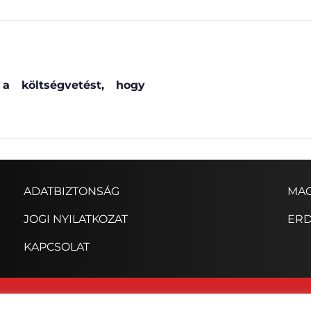
 költségvetést, hogy
ADATBIZTONSÁG
MAG
JOGI NYILATKOZAT
ERD
KAPCSOLAT
© Copyright Erdélyi Magyar Szövetség 2023