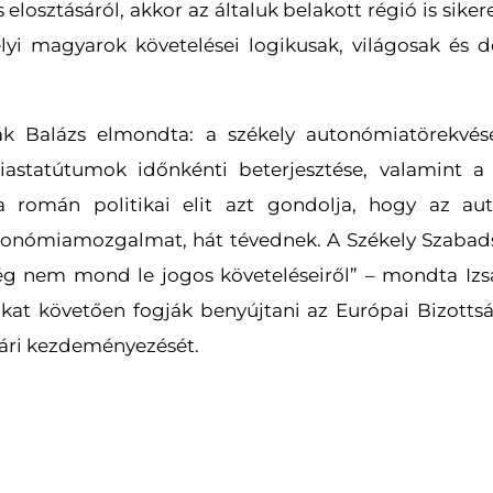
s elosztásáról, akkor az általuk belakott régió is si
lyi magyarok követelései logikusak, világosak és d
sák Balázs elmondta: a székely autonómiatörekvés
astatútumok időnkénti beterjesztése, valamint 
a román politikai elit azt gondolja, hogy az au
autonómiamozgalmat, hát tévednek. A Székely Szabad
ég nem mond le jogos követeléseiről” – mondta Izs
okat követően fogják benyújtani az Európai Bizott
gári kezdeményezését.