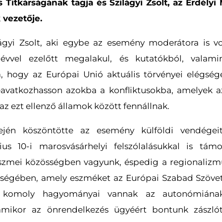
s Titkárságának tagja és Szilágyi Zsolt, az Erdély
 vezetője.
lágyi Zsolt, aki egybe az esemény moderátora is v
vvel ezelőtt megalakul, és kutatókból, valami
 hogy az Európai Unió aktuális törvényei elégsége
eavatkozhasson azokba a konfliktusokba, amelyek a
z ezt ellenző államok között fennállnak.
elején köszöntötte az esemény külföldi vendége
cius 10-i marosvásárhelyi felszólalásukkal is tá
szmei közösségben vagyunk, éspedig a regionalizm
ségében, amely eszméket az Európai Szabad Szövets
n komoly hagyományai vannak az autonómián
mikor az önrendelkezés ügyéért bontunk zászlót.