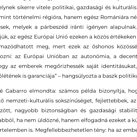
ynek sikerre vitele politikai, gazdasági és kulturáli
mint történelmi régióra, hanem egész Romániára nézv
ések, melyek a párbeszéd iránti igényen alapulna
djük, az egész Európai Unió ezeken a közös értékeke
lmazódhatott meg, mert ezek az őshonos közösség
yozni: az Európai Unióban az autonómia, a decent
ogy az emberek megőrizhessék saját identitásukat
étének is garanciája” – hangsúlyozta a baszk politik
té Gabarro elmondta: számos példa bizonyítja, ho
ző nemzeti-kulturális sokszínűséget, fejlettebbek, 
ött, nagyobb biztonságban és gazdasági stabilit
abból, ha nem üldözné, hanem elfogadná ezeket a k
 értelemben is. Megfellebbezhetetlen tény: ha az em