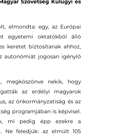
i Magyar Szövetség Külügyi és
olt, elmondta: egy, az Európai
nt egyetemi oktatókból álló
s keretet biztosítanak ahhoz,
z autonómiát jogosan igénylő
it, megköszönve nekik, hogy
mogatták az erdélyi magyarok
us, az önkormányzatiság és az
ég programjában is képvisel.
ak, mi pedig épp ezekre a
 Ne feledjük: az elmúlt 105