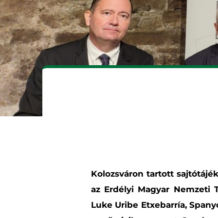
Kolozsváron tartott sajtótáj
az Erdélyi Magyar Nemzeti T
Luke Uribe Etxebarría, Spany