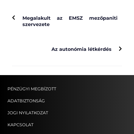
PREVIOUS
Megalakult az EMSZ mezőpaniti
szervezete
NEXT
Az autonómia létkérdés
PÉNZÜGYI MEGBÍZOTT
ADATBIZTONSÁG
JOGI NYILATKOZAT
KAPCSOLAT