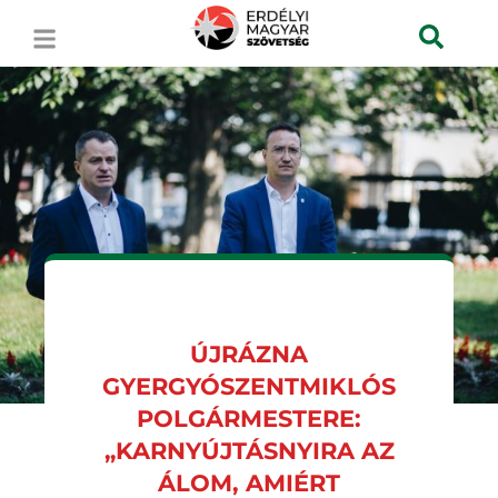
ÚJRÁZNA
GYERGYÓSZENTMIKLÓS
POLGÁRMESTERE:
„KARNYÚJTÁSNYIRA AZ
ÁLOM, AMIÉRT