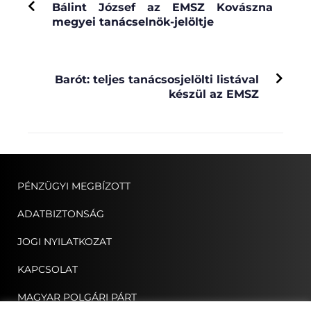
Bálint József az EMSZ Kovászna
megyei tanácselnök-jelöltje
NEXT
Barót: teljes tanácsosjelölti listával
készül az EMSZ
PÉNZÜGYI MEGBÍZOTT
ADATBIZTONSÁG
JOGI NYILATKOZAT
KAPCSOLAT
MAGYAR POLGÁRI PÁRT