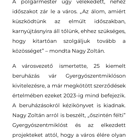
A polgármester úgy vélekedett, nehéz
időszakot zár le a város. „Az álom, amiért
küszködtünk az elmúlt időszakban,
karnyújtásnyira áll tőlünk, ehhez szükséges,
hogy kitartóan szolgáljuk tovább a
közösséget” – mondta Nagy Zoltán.
A városvezető ismertette, 25 kiemelt
beruházás vár Gyergyószentmiklóson
kivitelezésre, a már megkötött szerződések
értelmében ezeket 2023-ig mind befejezik.
A beruházásokról kézikönyvet is kiadnak.
Nagy Zoltán arról is beszélt, „őszintén félti”
Gyergyószentmiklóst és az elkezdett
projekteket attól, hogy a város élére olyan