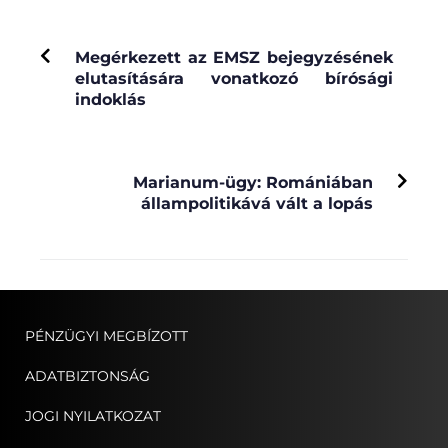
PREVIOUS
Megérkezett az EMSZ bejegyzésének
elutasítására vonatkozó bírósági
indoklás
NEXT
Marianum-ügy: Romániában
állampolitikává vált a lopás
PÉNZÜGYI MEGBÍZOTT
ADATBIZTONSÁG
JOGI NYILATKOZAT