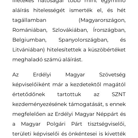
illetékes hatóságai több mint egymillió
aláírás hitelességét ismerték el, és hét
tagállamban (Magyarországon,
Romániában, Szlovákiában, Írországban,
Belgiumban, Spanyolországban, és
Litvániában) hitelesítettek a küszöbértéket
meghaladó számú aláírást.
Az Erdélyi Magyar Szövetség
képviselőiként már a kezdetektől magától
értetődőnek tartottuk az SZNT
kezdeményezésének támogatását, s ennek
megfelelően az Erdélyi Magyar Néppárt és
a Magyar Polgári Párt tisztségviselői,
területi képviselői és önkéntesei is kivették