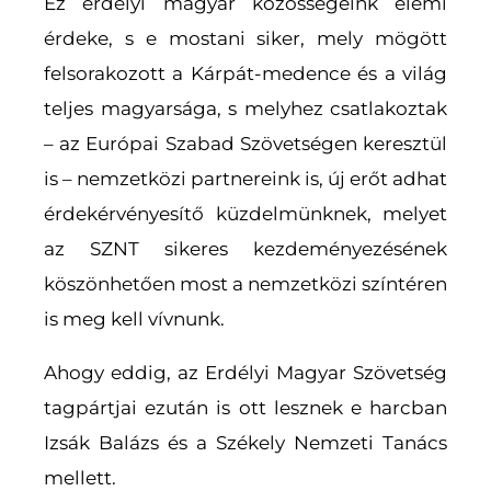
Ez erdélyi magyar közösségeink elemi
érdeke, s e mostani siker, mely mögött
felsorakozott a Kárpát-medence és a világ
teljes magyarsága, s melyhez csatlakoztak
– az Európai Szabad Szövetségen keresztül
is – nemzetközi partnereink is, új erőt adhat
érdekérvényesítő küzdelmünknek, melyet
az SZNT sikeres kezdeményezésének
köszönhetően most a nemzetközi színtéren
is meg kell vívnunk.
Ahogy eddig, az Erdélyi Magyar Szövetség
tagpártjai ezután is ott lesznek e harcban
Izsák Balázs és a Székely Nemzeti Tanács
mellett.