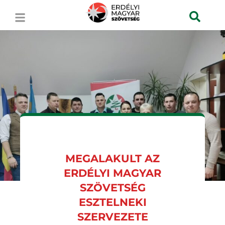
MEGALAKULT AZ
ERDÉLYI MAGYAR
SZÖVETSÉG
ESZTELNEKI
SZERVEZETE