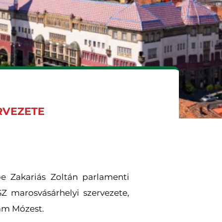
RVEZETE
be Zakariás Zoltán parlamenti
Z marosvásárhelyi szervezete,
dám Mózest.