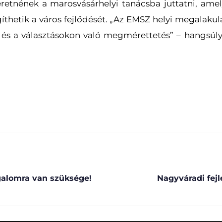
eretnének a marosvásárhelyi tanácsba juttatni, amely
hetik a város fejlődését. „Az EMSZ helyi megalakulás
s és a választásokon való megmérettetés” – hangsú
alomra van szüksége!
Nagyváradi fejl