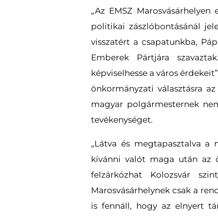
„Az EMSZ Marosvásárhelyen eg
politikai zászlóbontásánál j
visszatért a csapatunkba, Páp
Emberek Pártjára szavazta
képviselhesse a város érdekeit”
önkormányzati választásra az
magyar polgármesternek nem 
tevékenységet.
„Látva és megtapasztalva a m
kívánni valót maga után az
felzárkózhat Kolozsvár szi
Marosvásárhelynek csak a rende
is fennáll, hogy az elnyert tá