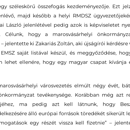
y széleskörű összefogás kezdeményezője. Ezt jelz
elenlévő, majd később a helyi RMDSZ ügyvezetőjekén
ai László jelenlétével pedig azok is képviseletet n
k. Célunk, hogy a marosvásárhelyi önkormányza
 – jelentette ki Zakariás Zoltán, aki újságírói kérdésr
 EMSZ saját listával készül, és meggyőződése, hog
lehet ellenére, hogy egy magyar csapat kívánja e
arosvásárhelyi városvezetés elmúlt négy évét, bát
 önkormányzat tevékenysége. Korábban még azt re
ntjéhez, ma pedig azt kell látnunk, hogy Bes
lkezésére álló európai források töredékét sikerült le
mogatások egy részét vissza kell fizetnie” – jelente