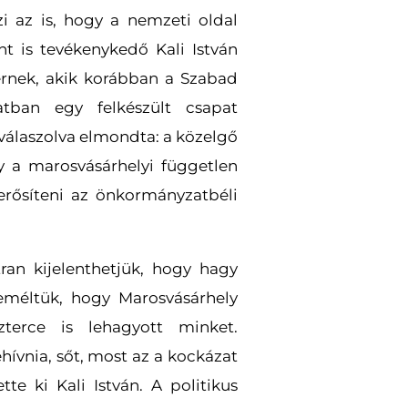
i az is, hogy a nemzeti oldal
t is tevékenykedő Kali István
yernek, akik korábban a Szabad
tban egy felkészült csapat
e válaszolva elmondta: a közelgő
y a marosvásárhelyi független
rősíteni az önkormányzatbéli
ran kijelenthetjük, hogy hagy
méltük, hogy Marosvásárhely
zterce is lehagyott minket.
hívnia, sőt, most az a kockázat
tte ki Kali István. A politikus