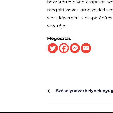
hozzátette: olyan csapatot sz
megoldásokat, amelyekkel segít
s ezt követheti a csapatépíté
vezetője.
Megosztás
PREVIOUS
Székelyudvarhelynek nyug