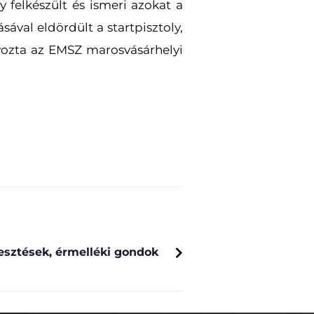
 felkészült és ismeri azokat a
ával eldördült a startpisztoly,
lyozta az EMSZ marosvásárhelyi
NEXT
esztések, érmelléki gondok