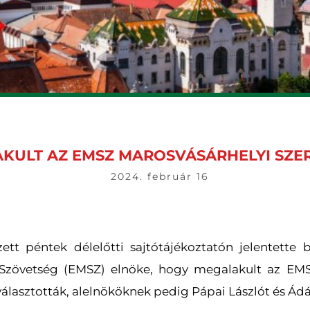
KULT AZ EMSZ MAROSVÁSÁRHELYI SZE
2024. február 16
ett péntek délelőtti sajtótájékoztatón jelentette 
 Szövetség (EMSZ) elnöke, hogy megalakult az EMS
választották, alelnököknek pedig Pápai Lászlót és Á