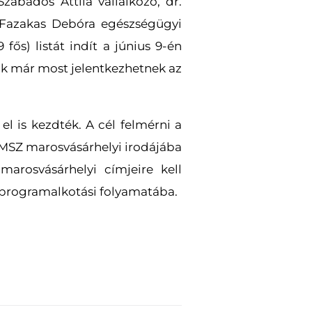
abados Attila vállalkozó, dr.
, Fazakas Debóra egészségügyi
ős) listát indít a június 9-én
ik már most jelentkezhetnek az
el is kezdték. A cél felmérni a
EMSZ marosvásárhelyi irodájába
arosvásárhelyi címjeire kell
Z programalkotási folyamatába.