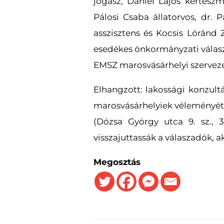
jogász, Dániel Lajos kertész
Pálosi Csaba állatorvos, dr.
asszisztens és Kocsis Lóránd 
esedékes önkormányzati válasz
EMSZ marosvásárhelyi szerveze
Elhangzott: lakossági konzultá
marosvásárhelyiek véleményét 
(Dózsa György utca 9. sz., 
visszajuttassák a válaszadók, 
Megosztás