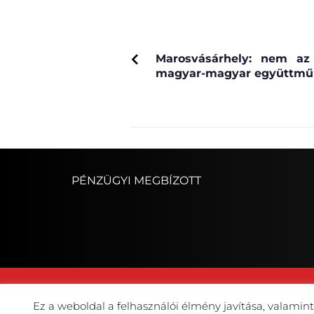
PREVIOUS
Marosvásárhely: nem a
magyar-magyar együttmű
PÉNZÜGYI MEGBÍZOTT
Ez a weboldal a felhasználói élmény javítása, valamin