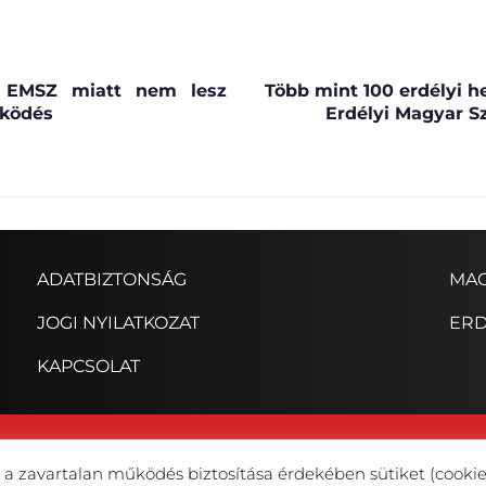
z EMSZ miatt nem lesz
Több mint 100 erdélyi he
ködés
Erdélyi Magyar S
ADATBIZTONSÁG
MAG
JOGI NYILATKOZAT
ERD
KAPCSOLAT
© Copyright Erdélyi Magyar Szövetség 2023
t a zavartalan működés biztosítása érdekében sütiket (cookie