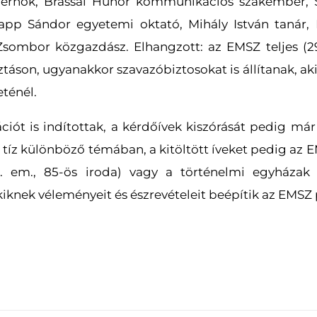
mérnök, Brassai Hunor kommunikációs szakember, Sz
 Papp Sándor egyetemi oktató, Mihály István tanár
Zsombor közgazdász. Elhangzott: az EMSZ teljes (29 f
táson, ugyanakkor szavazóbiztosokat is állítanak, ak
ténél.
ciót is indítottak, a kérdőívek kiszórását pedig már 
tíz különböző témában, a kitöltött íveket pedig az 
3. em., 85-ös iroda) vagy a történelmi egyházak m
akiknek véleményeit és észrevételeit beépítik az EMS