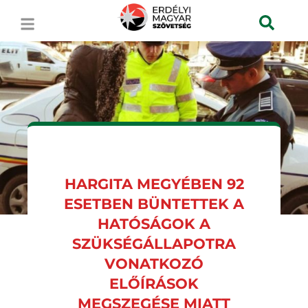
HARGITA MEGYÉBEN 92
ESETBEN BÜNTETTEK A
HATÓSÁGOK A
SZÜKSÉGÁLLAPOTRA
VONATKOZÓ
ELŐÍRÁSOK
MEGSZEGÉSE MIATT