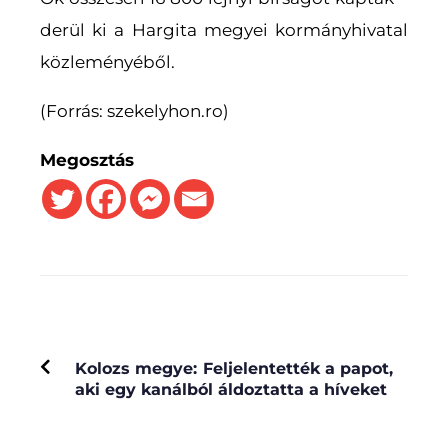
derül ki a Hargita megyei kormányhivatal
közleményéből.
(Forrás: szekelyhon.ro)
Megosztás
PREVIOUS
Kolozs megye: Feljelentették a papot,
aki egy kanálból áldoztatta a híveket
NEXT