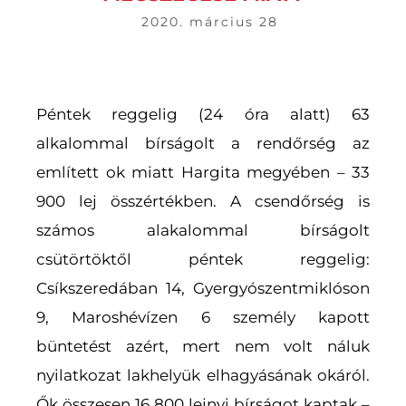
2020. március 28
Péntek reggelig (24 óra alatt) 63
alkalommal bírságolt a rendőrség az
említett ok miatt Hargita megyében – 33
900 lej összértékben. A csendőrség is
számos alakalommal bírságolt
csütörtöktől péntek reggelig:
Csíkszeredában 14, Gyergyószentmiklóson
9, Maroshévízen 6 személy kapott
büntetést azért, mert nem volt náluk
nyilatkozat lakhelyük elhagyásának okáról.
Ők összesen 16 800 lejnyi bírságot kaptak –