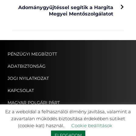
Adománygyűjtéssel segítik a Hargita
Megyei Mentőszolgálatot
PÉNZÜGYI MEGBÍZOTT
ADATBIZTONSÁG
JOGI NYILATKOZAT
KAPCSOLAT
MAGYAR POLGÁRI PÁRT
Ez a weboldal a felhasználói élmény javítása, valamint a
ERDÉLYI MAGYAR NÉPPÁRT
zavartalan működés biztosítása érdekében sütiket
(cookie-kat) használ.
Cookie beállítások
ELFOGADOM