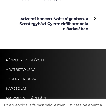
NEXT
Adventi koncert Szászrégenben, a
Szentegyházi Gyermekfilharmónia
előadásában
PÉNZÜGYI MEGBÍZOTT
ADATBIZTONSÁG
JOGI NYILATKOZAT
KAPCSOLAT
MAGYAR POLGÁRI PÁRT
Ez a weboldal a felhasználói élmény javítása, valamint a