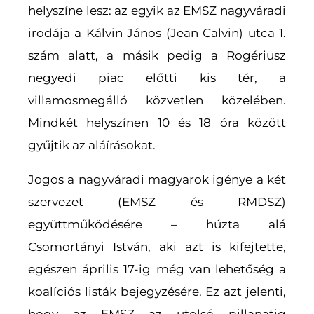
helyszíne lesz: az egyik az EMSZ nagyváradi
irodája a Kálvin János (Jean Calvin) utca 1.
szám alatt, a másik pedig a Rogériusz
negyedi piac előtti kis tér, a
villamosmegálló közvetlen közelében.
Mindkét helyszínen 10 és 18 óra között
gyűjtik az aláírásokat.
Jogos a nagyváradi magyarok igénye a két
szervezet (EMSZ és RMDSZ)
együttműködésére – húzta alá
Csomortányi István, aki azt is kifejtette,
egészen április 17-ig még van lehetőség a
koalíciós listák bejegyzésére. Ez azt jelenti,
hogy az EMSZ az utolsó pillanatig