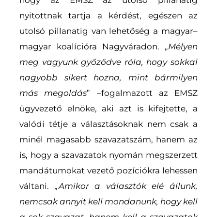
nyitottnak tartja a kérdést, egészen az
utolsó pillanatig van lehetőség a magyar–
magyar koalícióra Nagyváradon. „
Mélyen
meg vagyunk győződve róla, hogy sokkal
nagyobb sikert hozna, mint bármilyen
más megoldá
s
” –fogalmazott az EMSZ
ügyvezető elnöke, aki azt is kifejtette, a
valódi tétje a választásoknak nem csak a
minél magasabb szavazatszám, hanem az
is, hogy a szavazatok nyomán megszerzett
mandátumokat vezető pozíciókra lehessen
váltani.
„
Amikor a választók elé állunk,
nemcsak annyit kell mondanunk, hogy kell
a sok szavazat, hanem kell a szavazatok