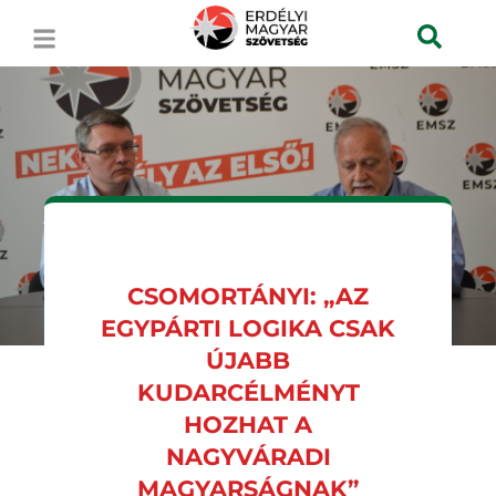
CSOMORTÁNYI: „AZ
EGYPÁRTI LOGIKA CSAK
ÚJABB
KUDARCÉLMÉNYT
HOZHAT A
NAGYVÁRADI
MAGYARSÁGNAK”