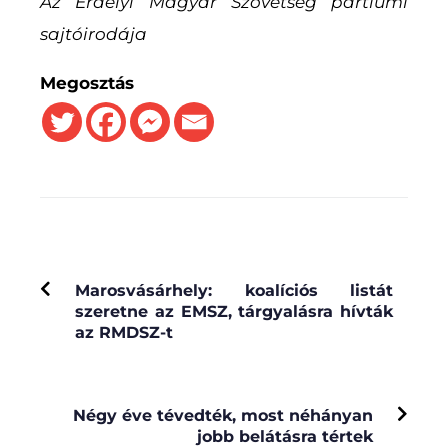
Az Erdélyi Magyar Szövetség partiumi
sajtóirodája
Megosztás
PREVIOUS
Marosvásárhely: koalíciós listát
szeretne az EMSZ, tárgyalásra hívták
az RMDSZ-t
NEXT
Négy éve tévedték, most néhányan
jobb belátásra tértek