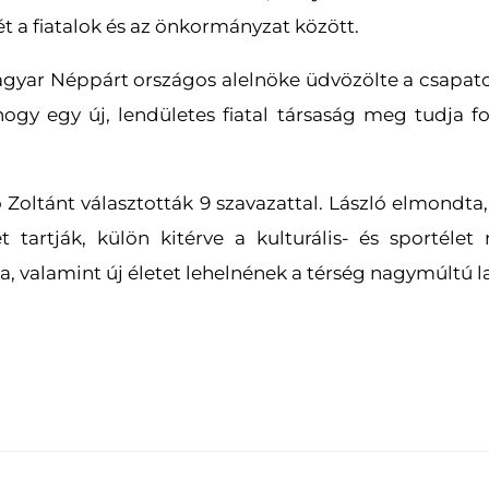
t a fiatalok és az önkormányzat között.
agyar Néppárt országos alelnöke üdvözölte a csapato
gy egy új, lendületes fiatal társaság meg tudja f
 Zoltánt választották 9 szavazattal. László elmondt
sét tartják, külön kitérve a kulturális- és sportéle
sa, valamint új életet lehelnének a térség nagymúltú 