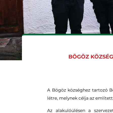
BÖGÖZ KÖZSÉG
A Bögöz községhez tartozó Bét
létre, melynek célja az említe
Az alakulóülésen a szervez