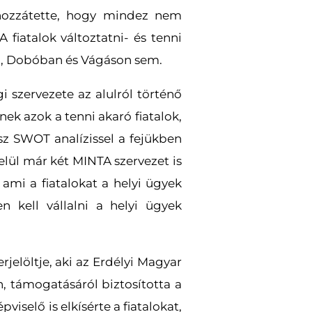
r hozzátette, hogy mindez nem
 fiatalok változtatni- és tenni
an, Dobóban és Vágáson sem.
i szervezete az alulról történő
nek azok a tenni akaró fiatalok,
sz SWOT analízissel a fejükben
lül már két MINTA szervezet is
 ami a fiatalokat a helyi ügyek
n kell vállalni a helyi ügyek
elöltje, aki az Erdélyi Magyar
n, támogatásáról biztosította a
iselő is elkísérte a fiatalokat,