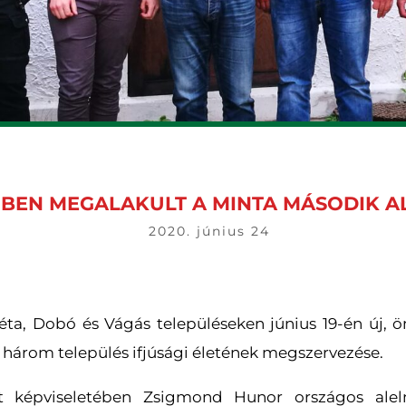
BEN MEGALAKULT A MINTA MÁSODIK A
2020. június 24
a, Dobó és Vágás településeken június 19-én új, ö
tt három település ifjúsági életének megszervezése.
et képviseletében Zsigmond Hunor országos alel