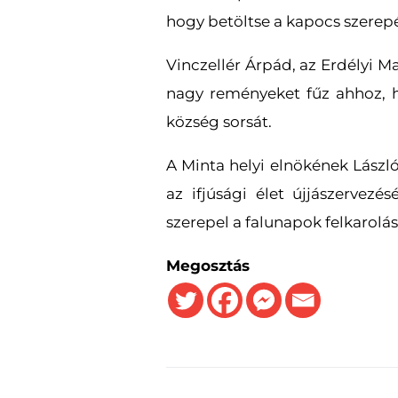
hogy betöltse a kapocs szerepé
Vinczellér Árpád, az Erdélyi M
nagy reményeket fűz ahhoz, ho
község sorsát.
A Minta helyi elnökének László
az ifjúsági élet újjászervezé
szerepel a falunapok felkarolá
Megosztás