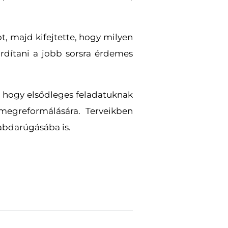
t, majd kifejtette, hogy milyen
ordítani a jobb sorsra érdemes
a, hogy elsődleges feladatuknak
t megreformálására. Terveikben
labdarúgásába is.