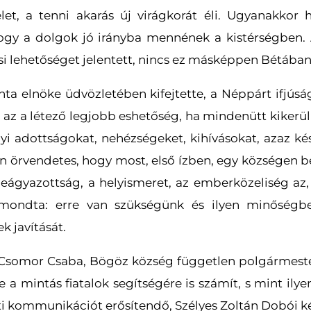
élet, a tenni akarás új virágkorát éli. Ugyanakko
hogy a dolgok jó irányba mennének a kistérségben. A
ési lehetőséget jelentett, nincs ez másképpen Bétáb
ta elnöke üdvözletében kifejtette, a Néppárt ifjúság
, az a létező legjobb eshetőség, ha mindenütt kikerül
lyi adottságokat, nehézségeket, kihívásokat, azaz ké
 örvendetes, hogy most, első ízben, egy községen be
beágyazottság, a helyismeret, az emberközeliség az,
elmondta: erre van szükségünk és ilyen minőségbe
k javítását.
t Csomor Csaba, Bögöz község független polgármesterj
a mintás fiatalok segítségére is számít, s mint ilye
tti kommunikációt erősítendő, Szélyes Zoltán Dobói képv