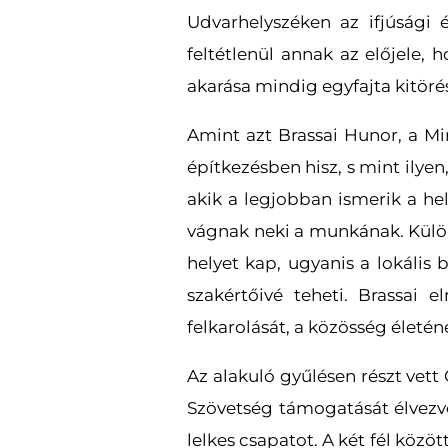
Udvarhelyszéken az ifjúsági 
feltétlenül annak az előjele, 
akarása mindig egyfajta kitör
Amint azt Brassai Hunor, a Min
építkezésben hisz, s mint ilyen
akik a legjobban ismerik a he
vágnak neki a munkának. Külön
helyet kap, ugyanis a lokális 
szakértőivé teheti. Brassai 
felkarolását, a közösség életéne
Az alakuló gyűlésen részt vet
Szövetség támogatását élvezve 
lelkes csapatot. A két fél közö