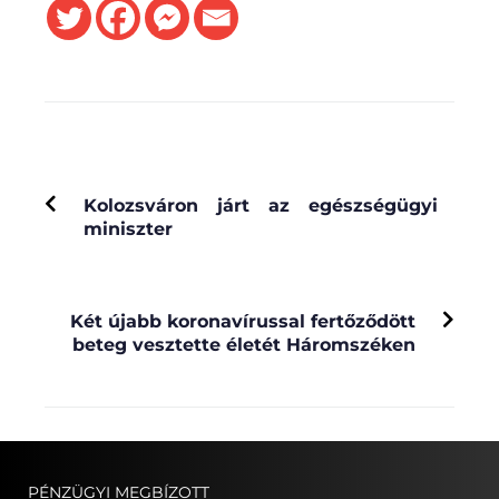
PREVIOUS
Kolozsváron járt az egészségügyi
miniszter
NEXT
Két újabb koronavírussal fertőződött
beteg vesztette életét Háromszéken
PÉNZÜGYI MEGBÍZOTT