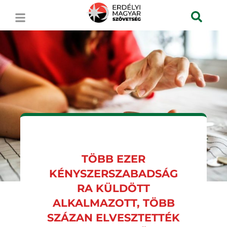
TÖBB EZER
KÉNYSZERSZABADSÁG
RA KÜLDÖTT
ALKALMAZOTT, TÖBB
SZÁZAN ELVESZTETTÉK