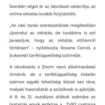
Szerdán véget ér az iskolások vakációja, az
online oktatás tovább folytatódik.
„Az idei tanév szerkezetének megfelelően
újraindul az oktatás, de továbbra is azt
javasoljuk, hogy az oktatás otthonról
történjen” – nyilatkozta Roxana Cercel, a
bukaresti tanfelügyelőség szóvivője.
A távoktatás a Zoom nevű alkalmazással
történik, de a tanfelügyelőség oldalán
számos egyéb lehetőség közzé van téve,
melyek használatát a szülőknek is ajánlják.
A 8. és 12. osztályos diákok számára az
óratartás egyik eszköze a TVR2 csatorna