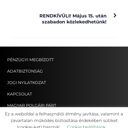
NEXT
RENDKÍVÜLI! Május 15. után
szabadon közlekedhetünk!
PÉNZÜGYI MEGBÍZOTT
ADATBIZTONSÁG
JOGI NYILATKOZAT
KAPCSOLAT
MAGYAR POLGÁRI PÁRT
Ez a weboldal a felhasználói élmény javítása, valamint a
ERDÉLYI MAGYAR NÉPPÁRT
zavartalan működés biztosítása érdekében sütiket
(cookie-kat) használ.
Cookie beállítások