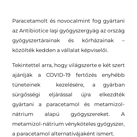
Paracetamolt és novocalmint fog gyártani
az Antibiotice Iaşi gyógyszergyág az ország
gyógyszertárainak és kórházainak –
közölték kedden a vállalat képviselői.
Tekintettel arra, hogy világszerte e két szert
ajánlják a COVID-19 fertőzés enyhébb
tüneteinek kezelésére, a gyárban
sürgősségi eljárással újra elkezdték
gyártani a paracetamol és metamizol-
nátrium alapú gyógyszereket. A
metamizol-nátrium vényköteles gyógyszer,
a paracetamol alternatívájaként ismert.