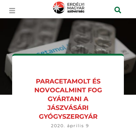
PARACETAMOLT ÉS
NOVOCALMINT FOG
GYÁRTANI A
JÁSZVÁSÁRI
GYÓGYSZERGYÁR
2020. április 9