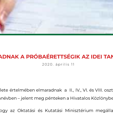
DNAK A PRÓBAÉRETTSÉGIK AZ IDEI T
2020. április 11
ete értelmében elmaradnak a II., IV., VI. és VIII. osz
anévben – jelent meg pénteken a Hivatalos Közlönyb
 hogy az Oktatási és Kutatási Minisztérium megáll