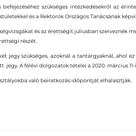
s befejezéséhez szükséges intézkedésekről az érintet
testületekkel és a Rektorok Országos Tanácsának képvis
ségvizsgákat és az érettségit júliusban szerveznék m
ettségi részét.
két jegy szükséges, azoknál a tantárgyaknál, ahol 
t jegy. A félévi dolgozatok tételei a 2020. március 11-
sztályokba való beiratkozás időpontját elhalasztják.