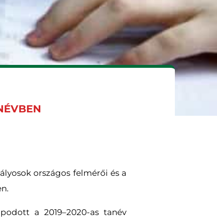
ANÉVBEN
tályosok országos felmérői és a
en.
apodott a 2019–2020-as tanév