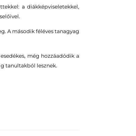
tekkel: a diákképviseletekkel,
előivel.
eg. A második féléves tanagyag
ez esedékes, még hozzáadódik a
ig tanultakból lesznek.