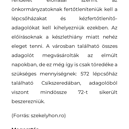
önkormányzatoknak fertőtleníteniük kell a
lépcsőházakat és kézfertőtlenítő-
adagolókat kell kihelyezniük ezekben. Az
előírásoknak a készlethiány miatt nehéz
eleget tenni. A városban található összes
adagolót megvásárolták az elmúlt
napokban, de ez még így is csak töredéke a
szükséges mennyiségnek: 572 lépcsőház
található Csíkszeredában, adagolóból
viszont mindössze 72-t sikerült
beszerezniük.
(Forrás: szekelyhon.ro)