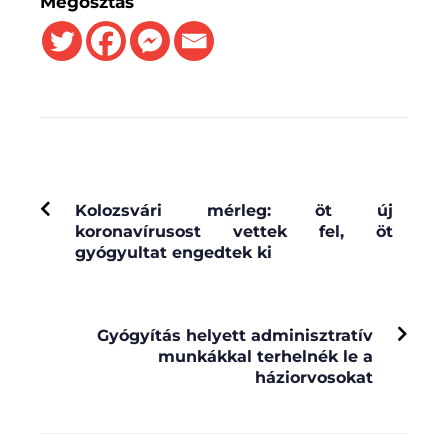
Megosztás
PREVIOUS
Kolozsvári mérleg: öt új
koronavírusost vettek fel, öt
gyógyultat engedtek ki
NEXT
Gyógyítás helyett adminisztratív
munkákkal terhelnék le a
háziorvosokat