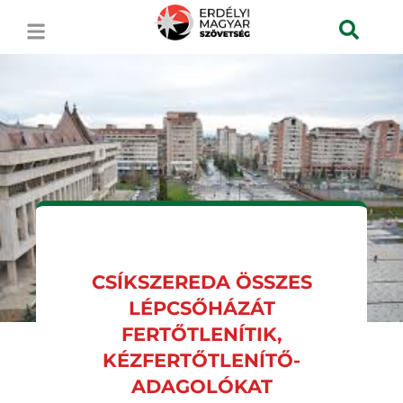
CSÍKSZEREDA ÖSSZES
LÉPCSŐHÁZÁT
FERTŐTLENÍTIK,
KÉZFERTŐTLENÍTŐ-
ADAGOLÓKAT