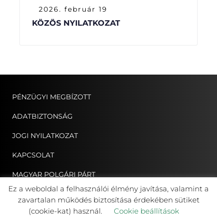
2026. február 19
KÖZÖS NYILATKOZAT
PÉNZÜGYI MEGBÍZOTT
ADATBIZTONSÁG
JOGI NYILATKOZAT
KAPCSOLAT
MAGYAR POLGÁRI PÁRT
Ez a weboldal a felhasználói élmény javítása, valamint a
ERDÉLYI MAGYAR NÉPPÁRT
zavartalan működés biztosítása érdekében sütiket
(cookie-kat) használ.
Cookie beállítások