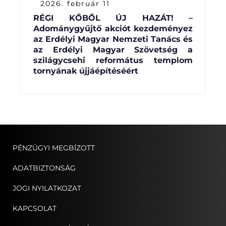
2026. február 11
RÉGI KŐBŐL ÚJ HAZÁT! –
Adománygyűjtő akciót kezdeményez
az Erdélyi Magyar Nemzeti Tanács és
az Erdélyi Magyar Szövetség a
szilágycsehi református templom
tornyának újjáépítéséért
PÉNZÜGYI MEGBÍZOTT
ADATBIZTONSÁG
JOGI NYILATKOZAT
KAPCSOLAT