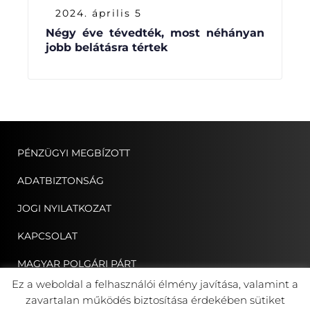
2024. április 5
Négy éve tévedték, most néhányan
jobb belátásra tértek
PÉNZÜGYI MEGBÍZOTT
ADATBIZTONSÁG
JOGI NYILATKOZAT
KAPCSOLAT
MAGYAR POLGÁRI PÁRT
Ez a weboldal a felhasználói élmény javítása, valamint a
ERDÉLYI MAGYAR NÉPPÁRT
zavartalan működés biztosítása érdekében sütiket